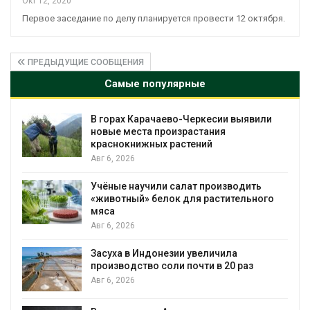
Окт 12, 2020
Первое заседание по делу планируется провести 12 октября.
ПРЕДЫДУЩИЕ СООБЩЕНИЯ
Самые популярные
или
В Домодедове ликвидируют
последствия разлива химикатов после
пожара на складе
Авг 6, 2026
ь
Изменение климата меняет ареалы
ого
бабочек по всему миру
Авг 6, 2026
В Австралии снизят стоимость
установки солнечных панелей для
бизнеса
Авг 6, 2026