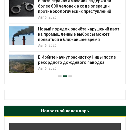
ли
Москвариум отметит 11-летие
и
трёхдневным фестивалем
ий
Авг 5, 2026
В Кении противников строительства АЭС
 квот
проверяют по статье о терроризме
т
Авг 5, 2026
Суд запретил использовать крокодилов
для охраны израильской тюрьмы
осле
Авг 5, 2026
Новостной календарь