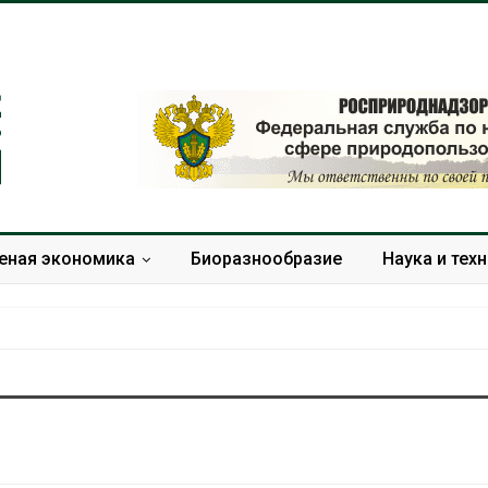
еная экономика
Биоразнообразие
Наука и тех
Дождевая вода с крыш
Южная Корея
может помочь городам
развитие сол
переживать жару
энергетики из
спроса со ст
Авг 7, 2026