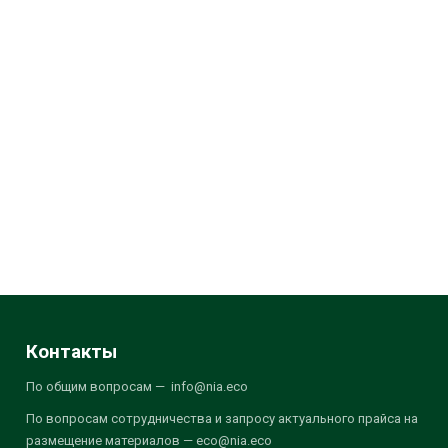
Контакты
По общим вопросам — info@nia.eco
По вопросам сотрудничества и запросу актуального прайса на
размещение материалов — eco@nia.eco