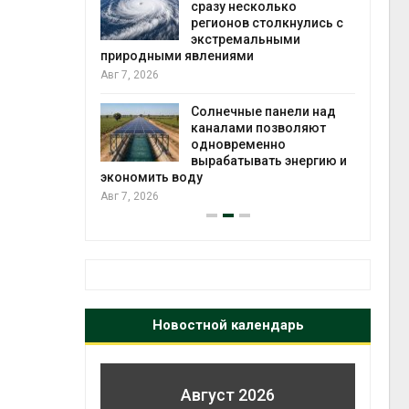
й миграцией
сразу несколько
регионов столкнулись с
Авг 6
экстремальными
природными явлениями
т сбор
Авг 7, 2026
приютов
города
Солнечные панели над
каналами позволяют
Авг 6
одновременно
вырабатывать энергию и
экономить воду
Авг 7, 2026
Новостной календарь
Август 2026