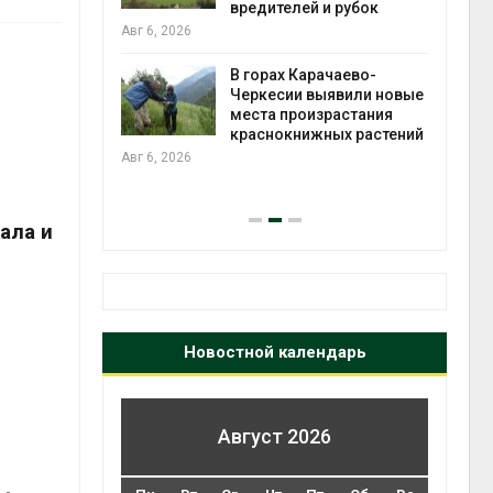
во мусорных
вредителей и рубок
борку
Авг 6, 2026
Авг 6
В горах Карачаево-
Черкесии выявили новые
нал вновь
места произрастания
 загрузку
краснокнижных растений
дефицита
Авг 6, 2026
ы
на с
Авг 6
ала и
Новостной календарь
Август 2026