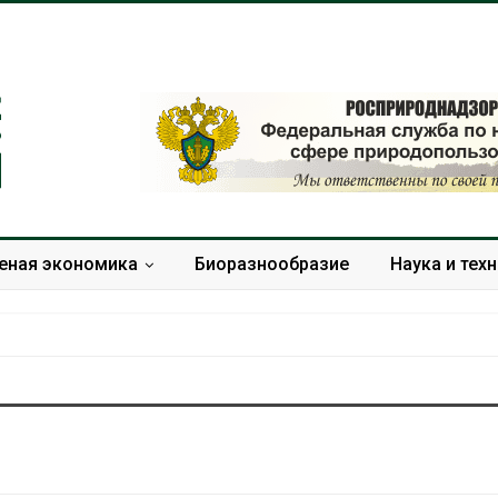
еная экономика
Биоразнообразие
Наука и тех
Учёные научили салат
Названы вед
производить «животный»
экологическ
белок для растительного
России по ит
мяса
года