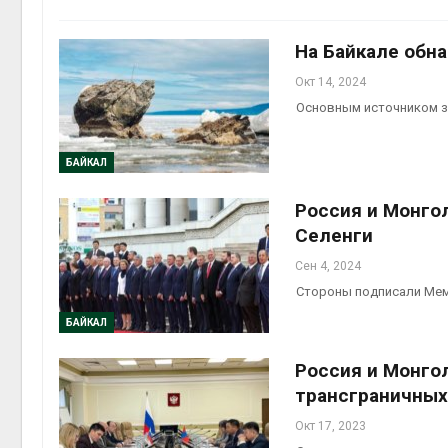
Авг 6, 2
На Байкале обн
Окт 14, 2024
Основным источником з
на скл
БАЙКАЛ
Авг 6, 2
Россия и Монго
Селенги
Сен 4, 2024
Стороны подписали Мем
БАЙКАЛ
Россия и Монго
трансграничных
Окт 17, 2023