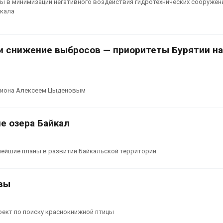
 в минимизации негативного воздействия гидротехнических сооружен
йкала
 и снижение выбросов — приоритеты Бурятии на
егиона Алексеем Цыденовым
е озера Байкал
нейшие планы в развитии Байкальской территории
авы
оект по поиску краснокнижной птицы