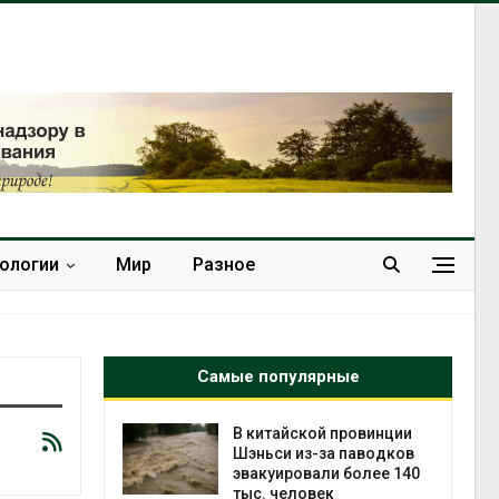
нологии
Мир
Разное
Самые популярные
ущие
В китайской провинции
ие НКО
Шэньси из-за паводков
огам 2025
эвакуировали более 140
тыс. человек