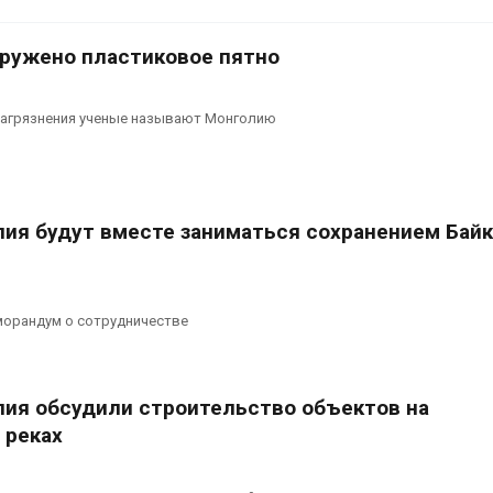
рекордного дождевого
строительст
паводка
объектов и у
контейнерных площадок
026
аружено пластиковое пятно
Авг 7, 2026
В Домодедове
ликвидируют
Панамский ка
агрязнения ученые называют Монголию
последствия разлива
ограничивает
химикатов после пожара
судов из-за 
аде
пресной вод
026
Авг 6, 2026
лия будут вместе заниматься сохранением Байк
орандум о сотрудничестве
лия обсудили строительство объектов на
 реках