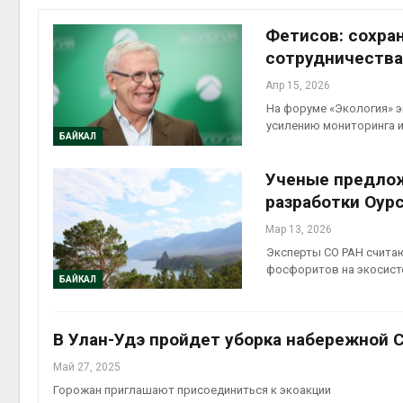
Авг 6, 2
Фетисов: сохра
сотрудничества
Апр 15, 2026
На форуме «Экология» 
усилению мониторинга 
БАЙКАЛ
Ученые предлож
разработки Оур
престу
Авг 6, 2
Мар 13, 2026
Эксперты СО РАН счита
фосфоритов на экосист
БАЙКАЛ
ближа
В Улан-Удэ пройдет уборка набережной 
Авг 6, 2
Май 27, 2025
Горожан приглашают присоединиться к экоакции