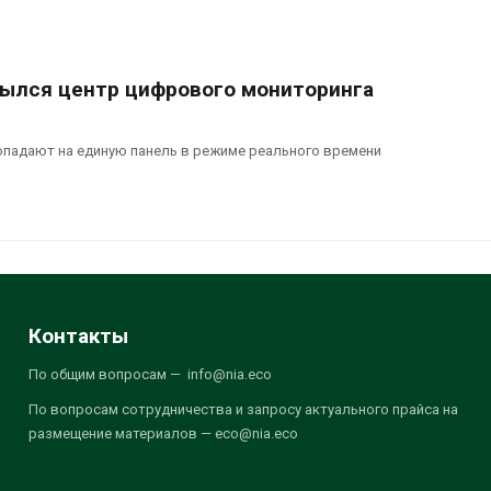
рылся центр цифрового мониторинга
опадают на единую панель в режиме реального времени
Контакты
По общим вопросам — info@nia.eco
По вопросам сотрудничества и запросу актуального прайса на
размещение материалов — eco@nia.eco