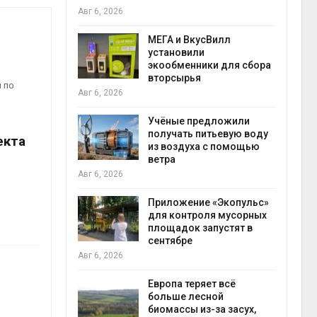
Авг 6, 2026
Авг 6
а и пожары:
МЕГА и ВкусВилл
ько
установили
лкнулись с
экообменники для сбора
ыми
вторсырья
 по
Авг 6, 2026
Учёные предложили
анели над
получать питьевую воду
екта
зволяют
из воздуха с помощью
но
ветра
прес
 энергию и
Авг 6, 2026
Авг 6
Приложение «Экопульс»
для контроля мусорных
да с крыш
площадок запустят в
ь городам
сентябре
жару
бли
Авг 6, 2026
Авг 6
Европа теряет всё
больше лесной
ускорить
биомассы из-за засух,