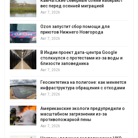
Камчатские северные олени набирают
и
вес перед осенней миграцией
Авг 7, 2026
А
Ozon запустит сбор помощи для
к
приютов Нижнего Новгорода
Авг 7, 2026
В Индии проект дата-центра Google
столкнулся с протестами из-за воды и
А
близости заповедника
Авг 7, 2026
Геосинтетика на полигоне: как меняется
инфраструктура обращения с отходами
Авг 7, 2026
Американские экологи предупредили о
масштабном загрязнении из-за
противопожарной пены
Авг 7, 2026