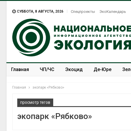
СУББОТА, 8 АВГУСТА, 2026
Спецпроекты
ЭкоКалендарь
Главная
ЧП/ЧС
Экоцид
Де-Юре
Зел
Спецпроекты
ЭкоЗОЖ
Главная
экопарк «Рябково»
просмотр тегов
экопарк «Рябково»