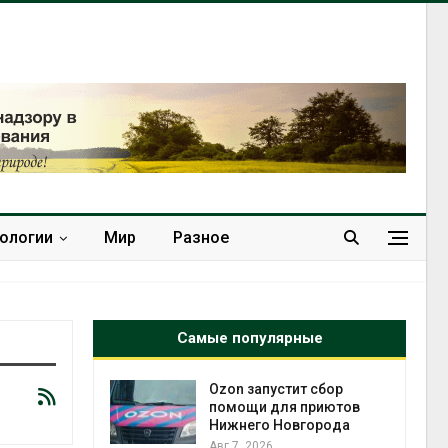
нологии
Мир
Разное
Самые популярные
й
Ozon запустит сбор
й контроль
помощи для приютов
тически
Нижнего Новгорода
ерок к
Авг 7, 2026