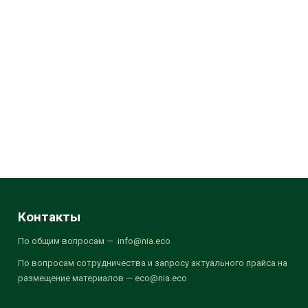
Контакты
По общим вопросам — info@nia.eco
По вопросам сотрудничества и запросу актуального прайса на
размещение материалов — eco@nia.eco