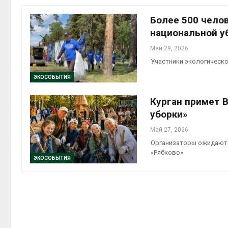
эконом
Авг 7, 2
Более 500 чело
национальной уб
Май 29, 2026
Участники экологическо
ЭКОСОБЫТИЯ
Курган примет 
уборки»
контей
Май 27, 2026
Авг 7, 2
Организаторы ожидают э
«Рябково»
ЭКОСОБЫТИЯ
Авг 6, 2