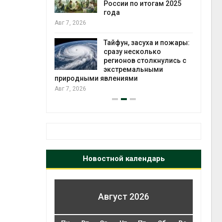
ться без
России по итогам 2025
 и почти
года
я
Авг 7, 2026
Авг 6
Тайфун, засуха и пожары:
северные
сразу несколько
ют вес
регионов столкнулись с
й миграцией
экстремальными
природными явлениями
Авг 6
Авг 7, 2026
Новостной календарь
Август 2026