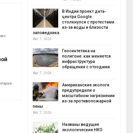
экон
Авг 7
В Индии проект дата-
центра Google
 ускорит
столкнулся с протестами
нечной
из-за воды и близости
-за роста
заповедника
ово
ороны ИИ
Авг 7, 2026
Геосинтетика на
в
полигоне: как меняется
ной
ща Волги и
инфраструктура
те может
обращения с отходами
рму почти в
конт
Авг 7, 2026
Авг 7
опарке
Американские экологи
предупредили о
требовал
масштабном загрязнении
ожения в
из-за противопожарной
ды на фоне
пены
 от пожаров
Авг 7, 2026
Авг 6
Названы ведущие
х шин
экологические НКО