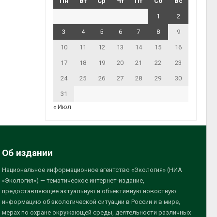
Пн
Вт
Ср
Чт
Пт
Сб
Вс
1
2
3
4
5
6
7
8
9
10
11
12
13
14
15
16
17
18
19
20
21
22
23
24
25
26
27
28
29
30
31
« Июл
Об издании
Национальное информационное агентство «Экология» (НИА
«Экология») — тематическое интернет-издание,
предоставляющее актуальную и объективную новостную
информацию об экологической ситуации в России и в мире,
мерах по охране окружающей среды, деятельности различных