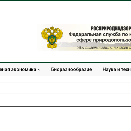
еная экономика
Биоразнообразие
Наука и тех
Солнечные панели над
Региональны
каналами позволяют
экологически
одновременно
в России фак
вырабатывать энергию и
ушёл от пров