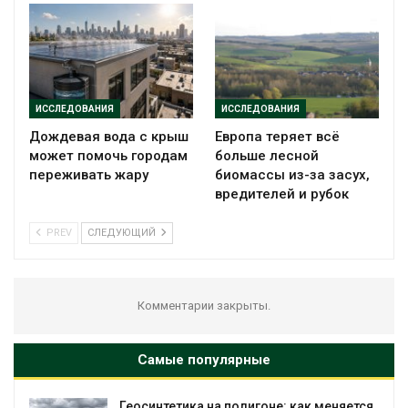
ИССЛЕДОВАНИЯ
ИССЛЕДОВАНИЯ
Дождевая вода с крыш
Европа теряет всё
может помочь городам
больше лесной
переживать жару
биомассы из-за засух,
вредителей и рубок
PREV
СЛЕДУЮЩИЙ
Комментарии закрыты.
Самые популярные
Геосинтетика на полигоне: как меняется
Мин