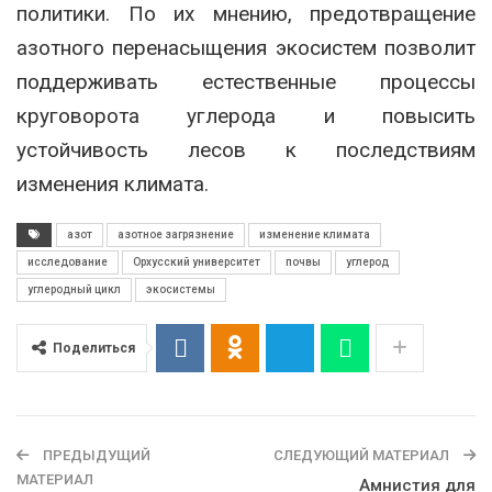
политики. По их мнению, предотвращение
азотного перенасыщения экосистем позволит
поддерживать естественные процессы
круговорота углерода и повысить
устойчивость лесов к последствиям
изменения климата.
азот
азотное загрязнение
изменение климата
исследование
Орхусский университет
почвы
углерод
углеродный цикл
экосистемы
Поделиться
ПРЕДЫДУЩИЙ
СЛЕДУЮЩИЙ МАТЕРИАЛ
МАТЕРИАЛ
Амнистия для