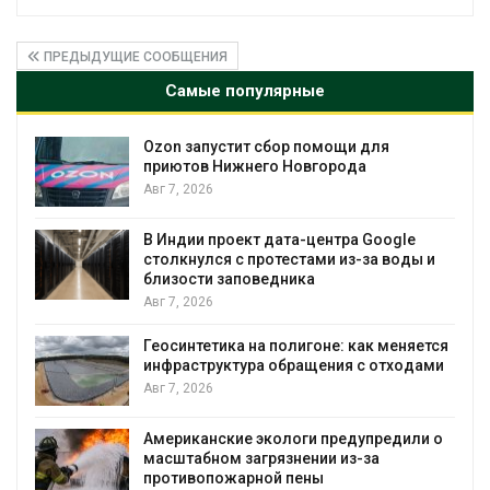
ПРЕДЫДУЩИЕ СООБЩЕНИЯ
Самые популярные
Ozon запустит сбор помощи для
к
приютов Нижнего Новгорода
Авг 7, 2026
А
В Индии проект дата-центра Google
столкнулся с протестами из-за воды и
близости заповедника
Авг 7, 2026
Геосинтетика на полигоне: как меняется
инфраструктура обращения с отходами
Авг 7, 2026
Американские экологи предупредили о
масштабном загрязнении из-за
противопожарной пены