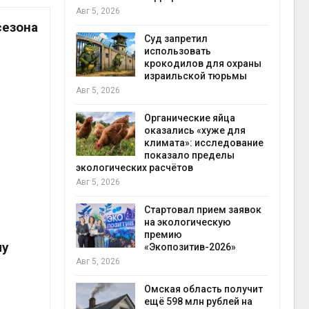
Авг 5, 2026
Авг 5
сезона
Суд запретил
ут
использовать
цы после
крокодилов для охраны
дождевого
израильской тюрьмы
гидр
Авг 5, 2026
Авг 5
Органические яйца
ве
оказались «хуже для
климата»: исследование
разлива
показало пределы
осле пожара
экологических расчётов
отхо
Авг 5, 2026
Авг 5
Стартовал прием заявок
лимата
на экологическую
ы бабочек
премию
му
у
«Экопозитив-2026»
Авг 5, 2026
снизят
Омская область получит
тановки
ещё 598 млн рублей на