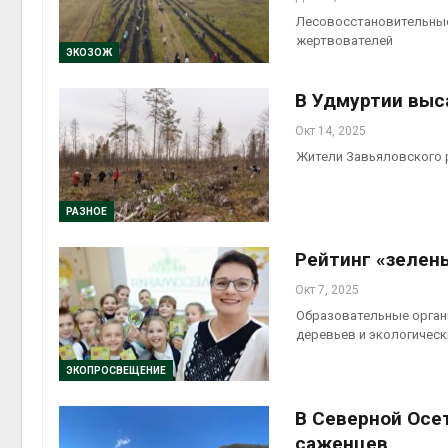
Лесовосстановительные 
жертвователей
ЭКОЗОЖ
В Удмуртии выс
Окт 14, 2025
Жители Завьяловского 
РАЗНОЕ
Рейтинг «зелен
Окт 7, 2025
Образовательные орган
деревьев и экологичес
ЭКОПРОСВЕЩЕНИЕ
В Северной Осе
саженцев