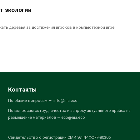
т экологии
жать деревья за достижения игроков в компьютерной игре
Контакты
По общим вопросам — info@nia.eco
По вопросам сотрудничества и запросу актуального прайса на
размещение материалов — eco@nia.eco
Свидетельство о регистрации СМИ Эл № ФС77-80306