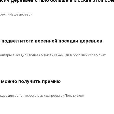
ысяч деревьев стало больше в Москве этой ос
роект «Наше дерево»
подвел итоги весенней посадки деревьев
лонтеры высадили более 65 тысяч саженцев в российских регионах
а можно получить премию
курс для волонтеров в рамках проекта «Посади лес»