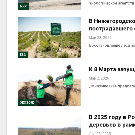
экологическое агентств
МИР
выпущ
Авг 5, 2
В Нижегородско
пострадавшего 
Май 28, 2026
Восстановление леса п
Авг 5, 2
ESG
К 8 Марта запущ
Мар 2, 2026
Движение ЭКА предлага
ЭКОЗОЖ
В 2025 году в Р
деревьев в рам
Дек 25, 2025