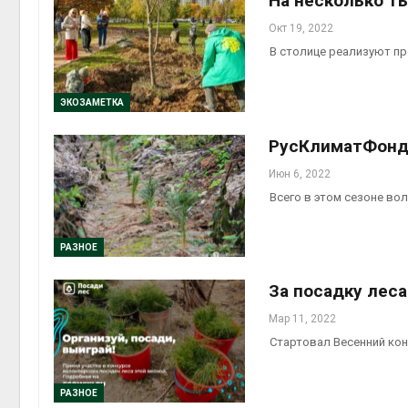
На несколько т
Окт 19, 2022
В столице реализуют п
ЭКОЗАМЕТКА
РусКлиматФонд 
Июн 6, 2022
Всего в этом сезоне во
РАЗНОЕ
За посадку лес
Мар 11, 2022
Стартовал Весенний кон
РАЗНОЕ