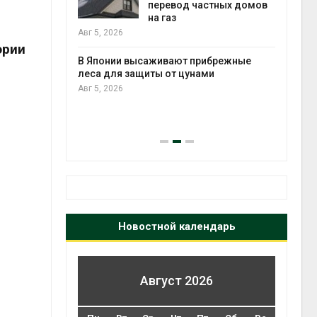
анелей для
перевод частных домов
на газ
выпу
Авг 5, 2026
Авг 5
ории
тметит 11-
В Японии высаживают прибрежные
невным
леса для защиты от цунами
Авг 5, 2026
Авг 5
Новостной календарь
Август 2026