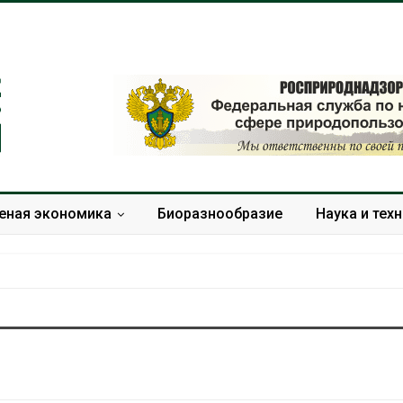
еная экономика
Биоразнообразие
Наука и тех
Суд взыскал с
Новый поряд
золотодобывающей
нарушений кв
компании 145,4 млн
промышленн
рублей за ущерб недрам
может появит