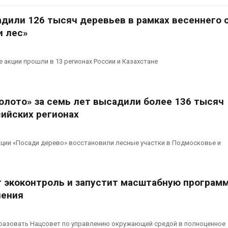
ближайшее время
026
Авг 6, 2026
дили 126 тысяч деревьев в рамках весеннего 
Микропластик
и лес»
обнаружили почти у всех
В Ирбите начн
животных
расчистку Ни
глубоководных
рекордного 
акции прошли в 13 регионах России и Казахстане
ермальных источников
паводка
026
Авг 6, 2026
В Пермском крае
В Домодедо
олото» за семь лет высадили более 136 тысяч
осудили фигурантов дела
ликвидируют
сийских регионах
о хищении средств на
последствия 
утилизации строительных
химикатов п
ов
на складе
акции «Посади дерево» восстановили лесные участки в Подмосковье и
026
Авг 6, 2026
В Мурманске начали
Изменение к
испытывать подземную
меняет ареал
т экоконтроль и запустит масштабную програм
систему сбора отходов
по всему мир
ления
Авг 5, 2026
Авг 6, 2026
В Татарстане
В Австралии 
продолжают
стоимость ус
разовать Нацсовет по управлению окружающей средой в полноценное