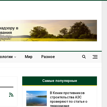
нологии
Мир
Разное
Самые популярные
ок расчёта
В Кении противников
от на
строительства АЭС
ые выбросы
проверяют по статье о
ься в
терроризме