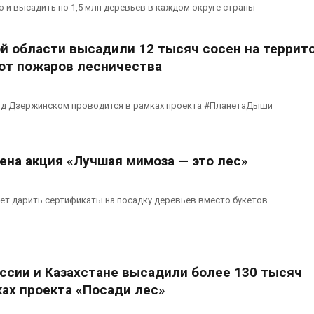
отслеживать
солнечных п
о и высадить по 1,5 млн деревьев в каждом округе страны
перемещения
бизнеса
енных соколов-балобанов
Авг 6, 2026
026
й области высадили 12 тысяч сосен на террит
Москвариум о
от пожаров лесничества
Минприроды утвердило
летие трёхд
единую систему
фестивалем
мониторинга и оценки
Авг 5, 2026
од Дзержинском проводится в рамках проекта #ПланетаДыши
нагрузки на Байкал
026
ена акция «Лучшая мимоза — это лес»
ет дарить сертификаты на посадку деревьев вместо букетов
оссии и Казахстане высадили более 130 тысяч
ках проекта «Посади лес»