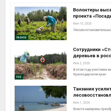
Авг 5, 2
Волонтеры выса
проекта «Посад
Июн 10, 2026
Лесовосстановительные 
гидрот
Авг 5, 2
РАЗНОЕ
Сотрудники «Ст
деревьев в рос
Июн 2, 2026
отход
В этом году участники 
Авг 5, 2
Краснодарском крае
ESG
Танзания усили
лесовосстанов
Июн 1, 2026
Власти намерены преоб